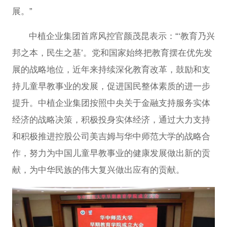
展。”
中植企业集团首席风控官颜茂昆表示：“‘教育乃兴
邦之本，民生之基’。党和国家始终把教育摆在优先发
展的战略地位，近年来持续深化教育改革，鼓励和支
持儿童早教事业的发展，促进国民整体素质的进一步
提升。中植企业集团按照中央关于金融支持服务实体
经济的战略决策，积极投身实体经济，通过大力支持
和积极推进控股公司美吉姆与华中师范大学的战略合
作，努力为中国儿童早教事业的健康发展做出新的贡
献，为中华民族的伟大复兴做出应有的贡献。