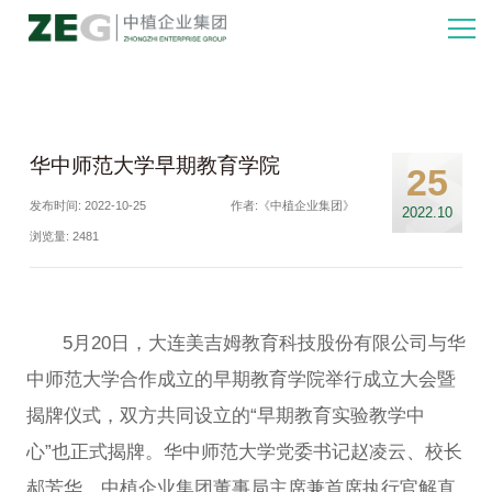
华中师范大学早期教育学院
25
发布时间: 2022-10-25
作者:《中植企业集团》
2022.10
浏览量:
2481
5月20日，大连美吉姆教育科技股份有限公司与华
中师范大学合作成立的早期教育学院举行成立大会暨
揭牌仪式，双方共同设立的“早期教育实验教学中
心”也正式揭牌。华中师范大学党委书记赵凌云、校长
郝芳华，中植企业集团董事局主席兼首席执行官解直