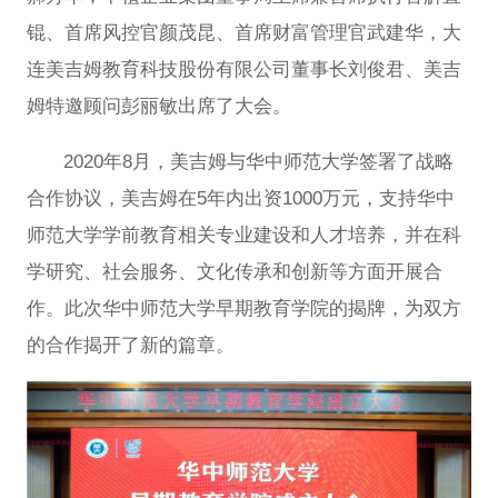
锟、首席风控官颜茂昆、首席财富管理官武建华，大
连美吉姆教育科技股份有限公司董事长刘俊君、美吉
姆特邀顾问彭丽敏出席了大会。
2020年8月，美吉姆与华中师范大学签署了战略
合作协议，美吉姆在5年内出资1000万元，支持华中
师范大学学前教育相关专业建设和人才培养，并在科
学研究、社会服务、文化传承和创新等方面开展合
作。此次华中师范大学早期教育学院的揭牌，为双方
的合作揭开了新的篇章。