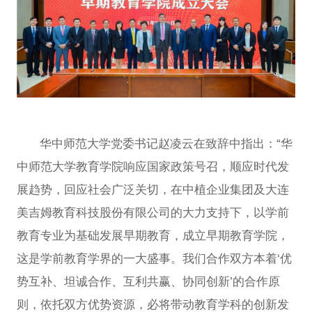
华中师范大学党委书记赵凌云在致辞中指出：“华
中师范大学教育学院响应国家政策号召，顺应时代发
展趋势，回应社会广泛关切，在中植企业集团及大连
美吉姆教育科技股份有限公司的大力支持下，以学前
教育专业为基础发展早期教育，成立早期教育学院，
这是学前教育学界的一大盛事。我们合作双方本着‘优
势互补、坦诚合作、互利共赢、协同创新’的合作原
则，依托双方优势资源，必将带动教育学科的创新发